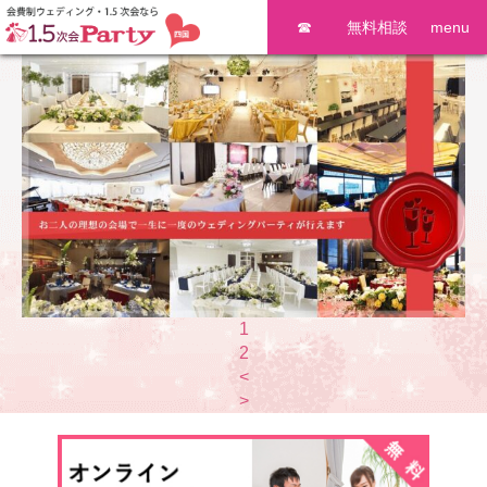
☎
無料相談
menu
1
2
<
>